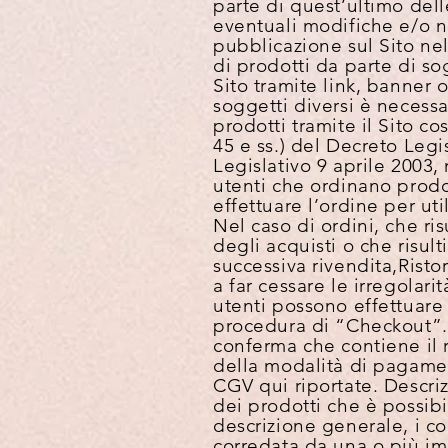
parte di quest’ultimo de
eventuali modifiche e/o n
pubblicazione sul Sito ne
di prodotti da parte di so
Sito tramite link, banner o
soggetti diversi è necessar
prodotti tramite il Sito cos
45 e ss.) del Decreto Leg
Legislativo 9 aprile 2003,
utenti che ordinano prodo
effettuare l’ordine per ut
Nel caso di ordini, che ri
degli acquisti o che risul
successiva rivendita,Ristor
a far cessare le irregolar
utenti possono effettuare 
procedura di “Checkout”. 
conferma che contiene il r
della modalità di pagamen
CGV qui riportate.
Descriz
dei prodotti che è possibi
descrizione generale, i co
corredata da una o più im