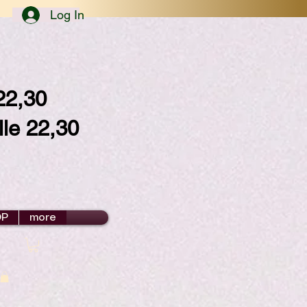
Log In
/22,30
lle 22,30
OP
more