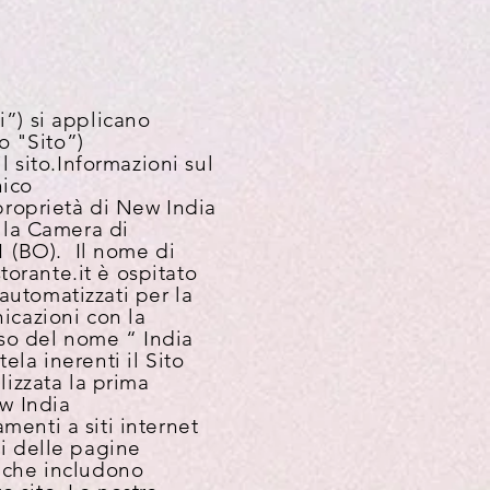
i”) si applicano
o "Sito”)
l sito.
Informazioni sul
nico
 proprietà di New India
alla Camera di
1 (BO). Il nome di
istorante.it è ospitato
automatizzati per la
icazioni con la
’uso del nome “ India
ela inerenti il Sito
lizzata la prima
ew India
menti a siti internet
ti delle pagine
t che includono