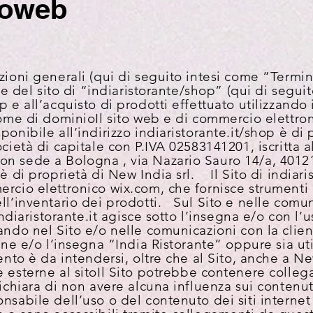
toweb
zioni generali (qui di seguito intesi come “Termin
one del sito di “indiaristorante/shop” (qui di seguit
op
e all’acquisto di prodotti effettuato utilizzando i
 nome di dominio
Il sito web e di commercio elettro
ponibile all’indirizzo indiaristorante.it/shop è di
ocietà di capitale con P.IVA 02583141201, iscritta 
n sede a Bologna , via Nazario Sauro 14/a, 4012
t è di proprietà di New India srl.
Il Sito di indiar
ercio elettronico wix.com, che fornisce strumenti 
ll’inventario dei prodotti. Sul Sito e nelle comun
 indiaristorante.it agisce sotto l’insegna e/o con l
ando nel Sito e/o nelle comunicazioni con la client
ione e/o l’insegna “India Ristorante” oppure sia uti
mento è da intendersi, oltre che al Sito, anche a N
 esterne al sito
Il Sito potrebbe contenere collega
dichiara di non avere alcuna influenza sui contenu
onsabile dell’uso o del contenuto dei siti interne