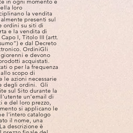
ate in ogni momento e
ella loro
iplinano la vendita
ualmente presenti sul
 ordini su siti di
rta e la vendita di
apo I, Titolo III (artt.
nsumo”) e dal Decreto
ttronico.
Ordini
Gli
aggiorenni e devono
 prodotti acquistati.
tati o per la frequenza
 allo scopo di
te le azioni necessarie
e degli ordini. Gli
ite sul Sito durante la
l'utente un’email di
i e del loro prezzo,
mento si applicano le
ne l’intero catalogo
tato il nome, una
 La descrizione è
 prezzo finale del