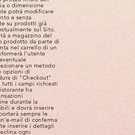
lia o dimensione
nte potrà modificare
ento e senza
te su prodotti già
testualmente sul Sito.
lità a magazzino del
so prodotto da parte di
nta nel carrello di un
nformerà l’utente
 eventuale
elezionare un metodo
 opzioni di
edura di “Checkout”
utti i campi richiesti
istorante ha
ansazioni
ine durante la
bili e dovrà inserire
riporterà sempre le
un’e-mail di conferma
e inserire i dettagli
declina ogni