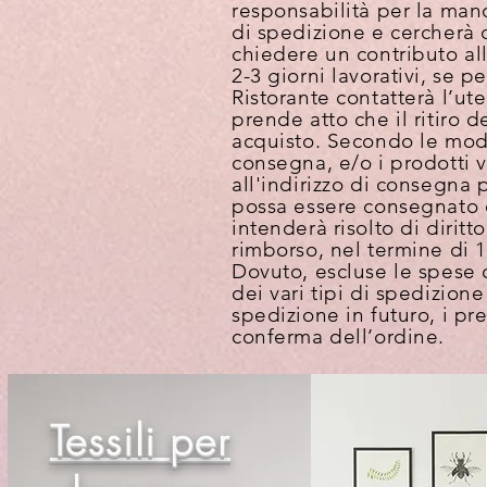
responsabilità per la man
di spedizione e cercherà di
chiedere un contributo al
2-3 giorni lavorativi, se p
Ristorante contatterà l’ut
prende atto che il ritiro 
acquisto. Secondo le modali
consegna, e/o i prodotti v
all'indirizzo di consegna 
possa essere consegnato o 
intenderà risolto di diritt
rimborso, nel termine di 15
Dovuto, escluse le spese 
dei vari tipi di spedizione
spedizione in futuro, i pr
conferma dell’ordine.
Tessili per