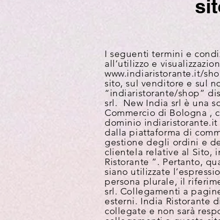
si
I seguenti termini e condi
all’utilizzo e visualizzazi
www.indiaristorante.it/sh
sito, sul venditore e sul
“indiaristorante/shop” dis
srl. New India srl è una s
Commercio di Bologna , co
dominio indiaristorante.i
dalla piattaforma di comm
gestione degli ordini e de
clientela relative al Sito,
Ristorante ”. Pertanto, qu
siano utilizzate l’espress
persona plurale, il riferi
srl.
Collegamenti a pagine
esterni. India Ristorante 
collegate e non sarà resp