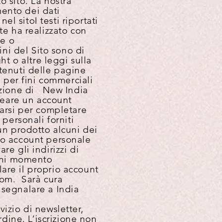
o sito. La nostra
mento dei dati
nel sito
I testi riportati
te ha realizzato con
te o
ini del Sito sono di
ht o altre leggi sulla
ntenuti delle pagine
n per fini commerciali
zazione di New India
 creare un account
rarsi per completare
personali forniti
un prodotto alcuni dei
io account personale
are gli indirizzi di
ogni momento
are il proprio account
.com. Sarà cura
 segnalare a India
rvizio di newsletter,
ine. L’iscrizione non