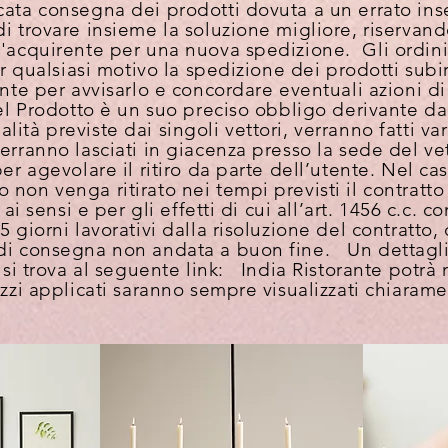
cata consegna dei prodotti dovuta a un errato inse
 trovare insieme la soluzione migliore, riservandos
l'acquirente per una nuova spedizione. Gli ordini
er qualsiasi motivo la spedizione dei prodotti subi
ente per avvisarlo e concordare eventuali azioni d
del Prodotto è un suo preciso obbligo derivante da
tà previste dai singoli vettori, verranno fatti vari
erranno lasciati in giacenza presso la sede del ve
per agevolare il ritiro da parte dell’utente. Nel ca
non venga ritirato nei tempi previsti il contratto 
o ai sensi e per gli effetti di cui all’art. 1456 c.c.
 giorni lavorativi dalla risoluzione del contratto,
di consegna non andata a buon fine. Un dettaglio
 si trova al seguente link: India Ristorante potrà 
ezzi applicati saranno sempre visualizzati chiaram