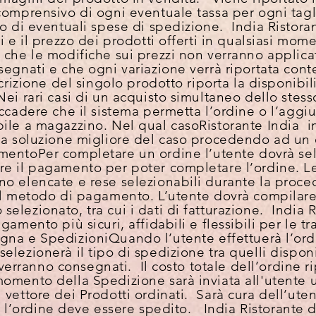
comprensivo di ogni eventuale tassa per ogni tag
vo di eventuali spese di spedizione. India Ristora
i e il prezzo dei prodotti offerti in qualsiasi mom
 che le modifiche sui prezzi non verranno applica
segnati e che ogni variazione verrà riportata con
scrizione del singolo prodotto riporta la disponibi
ei rari casi di un acquisto simultaneo dello stes
ccadere che il sistema permetta l’ordine o l’aggiu
ile a magazzino. Nel qual casoRistorante India i
la soluzione migliore del caso procedendo ad un
amento
Per completare un ordine l’utente dovrà s
e il pagamento per poter completare l’ordine. Le
o elencate e rese selezionabili durante la proc
l metodo di pagamento. L’utente dovrà compilare t
lezionato, tra cui i dati di fatturazione. India R
amento più sicuri, affidabili e flessibili per le tr
gna e Spedizioni
Quando l’utente effettuerà l’ord
lezionerà il tipo di spedizione tra quelli disponi
i verranno consegnati. Il costo totale dell’ordine 
omento della Spedizione sarà inviata all'utente 
vettore dei Prodotti ordinati. Sarà cura dell’utent
cui l’ordine deve essere spedito. India Ristorante 