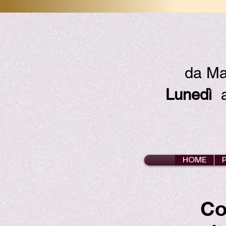
da Ma
Lunedì
ap
HOME
Co