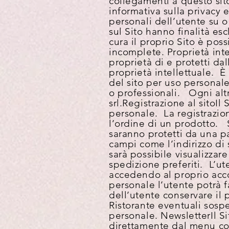
collegamenti a questo sito
informativa sulla privacy e
personali dell’utente su o a
sul Sito hanno finalità es
cura il proprio Sito è pos
incomplete.
Proprietà int
proprietà di e protetti dal
proprietà intellettuale. 
del sito per uso personale
o professionali. Ogni alt
srl.
Registrazione al sito
Il 
personale. La registrazion
l’ordine di un prodotto. S
saranno protetti da una pa
campi come l’indirizzo di
sarà possibile visualizzare 
spedizione preferiti. L’u
accedendo al proprio acco
personale l’utente potrà f
dell’utente conservare il
Ristorante eventuali sospe
personale.
Newsletter
Il S
direttamente dal menu cor