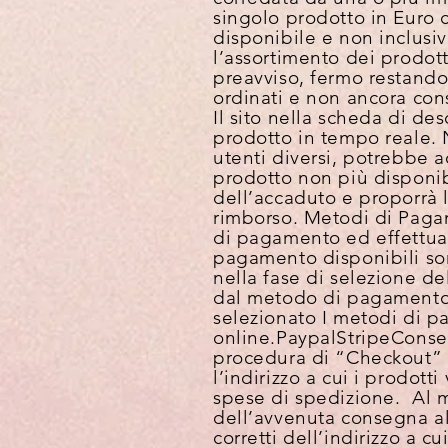
singolo prodotto in Euro 
disponibile e non inclusi
l’assortimento dei prodott
preavviso, fermo restando
ordinati e non ancora con
Il sito nella scheda di de
prodotto in tempo reale. N
utenti diversi, potrebbe a
prodotto non più disponib
dell’accaduto e proporrà 
rimborso.
Metodi di Pag
di pagamento ed effettuar
pagamento disponibili son
nella fase di selezione de
dal metodo di pagamento se
selezionato I metodi di pag
online.
Paypal
Stripe
Conse
procedura di “Checkout” se
l’indirizzo a cui i prodott
spese di spedizione. Al m
dell’avvenuta consegna al 
corretti dell’indirizzo a 