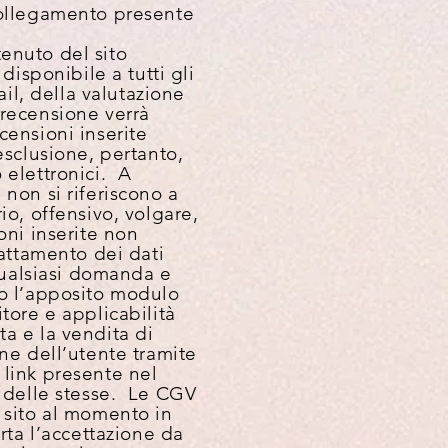
 collegamento presente
tenuto del sito
disponibile a tutti gli
ail, della valutazione
 recensione verrà
censioni inserite
esclusione, pertanto,
o elettronici. A
non si riferiscono a
io, offensivo, volgare,
oni inserite non
rattamento dei dati
 qualsiasi domanda e
 l’apposito modulo
tore e applicabilità
ta e la vendita di
ne dell’utente tramite
 link presente nel
e delle stesse. Le CGV
 sito al momento in
rta l’accettazione da