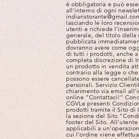
è obbligatoria e può esse
all'interno di ogni newsle
indiaristorante@gmail.co
lasciando le loro recension
utenti e richiede l’inserim
generale, del titolo dell
pubblicata immediatamente 
dovranno avere come oggett
di tutti i prodotti, anche 
completa discrezione di In
un prodotto in vendita att
contrario alla legge o che
possono essere cancellate,
personali.
Servizio Clienti
chiarimento via email all’
online “Contattaci!”
Cond
CGV
Le presenti Condizion
prodotti tramite il Sito d
la sezione del Sito “Cond
footer del Sito. All'uten
applicabili a un’operazio
cui l’ordine viene effettu