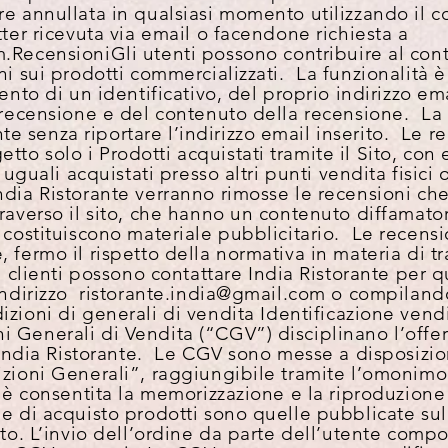
re annullata in qualsiasi momento utilizzando il
tter ricevuta via email o facendone richiesta a
m
.
Recensioni
Gli utenti possono contribuire al con
i sui prodotti commercializzati. La funzionalità è 
ento di un identificativo, del proprio indirizzo em
a recensione e del contenuto della recensione. La
senza riportare l’indirizzo email inserito. Le re
o solo i Prodotti acquistati tramite il Sito, con 
a uguali acquistati presso altri punti vendita fisici 
dia Ristorante verranno rimosse le recensioni che 
raverso il sito, che hanno un contenuto diffamator
 costituiscono materiale pubblicitario. Le recensi
 fermo il rispetto della normativa in materia di t
I clienti possono contattare India Ristorante per
indirizzo
ristorante.india@gmail.com
o compilando
izioni di generali di vendita
Identificazione vendi
i Generali di Vendita (“CGV”) disciplinano l’offer
i India Ristorante. Le CGV sono messe a disposizio
izioni Generali”, raggiungibile tramite l’omonimo
te è consentita la memorizzazione e la riproduzion
ne di acquisto prodotti sono quelle pubblicate sul
ato. L’invio dell’ordine da parte dell’utente compo