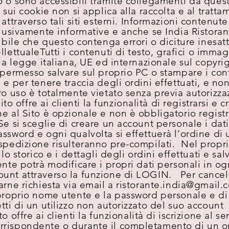
 o sono accessibili tramite collegamenti da quest
 sui cookie non si applica alla raccolta e al tratta
ttraverso tali siti esterni.
Informazioni contenute 
clusivamente informative e anche se India Ristoran
sibile che questo contenga errori o diciture inesat
ellettuale
Tutti i contenuti di testo, grafici o immag
la legge italiana, UE ed internazionale sul copyrig
È permesso salvare sul proprio PC o stampare i co
 e per tenere traccia degli ordini effettuati, e no
ro uso è totalmente vietato senza previa autoriz
Sito offre ai clienti la funzionalità di registrarsi e
e al Sito è opzionale e non è obbligatorio regist
e si sceglie di creare un account personale i dati 
ssword e ogni qualvolta si effettuerà l’ordine di 
 spedizione risulteranno pre-compilati. Nel propr
lo storico e i dettagli degli ordini effettuati e salv
tente potrà modificare i propri dati personali in 
unt attraverso la funzione di LOGIN. Per cancell
arne richiesta via email a ristorante.india@gmail
 proprio nome utente e la password personale e di
tti di un utilizzo non autorizzato del suo account
ito offre ai clienti la funzionalità di iscrizione al se
rispondente o durante il completamento di un ord