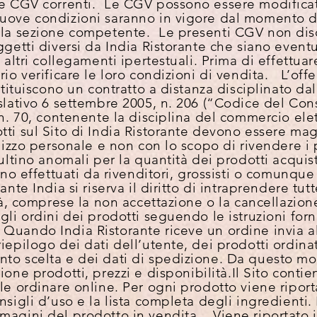
lle CGV correnti. Le CGV possono essere modific
uove condizioni saranno in vigore dal momento d
lla sezione competente. Le presenti CGV non disc
ggetti diversi da India Ristorante che siano event
 altri collegamenti ipertestuali. Prima di effettuare
io verificare le loro condizioni di vendita. L’offe
tituiscono un contratto a distanza disciplinato dal C
islativo 6 settembre 2005, n. 206 (“Codice del Co
 n. 70, contenente la disciplina del commercio ele
tti sul Sito di India Ristorante devono essere m
ilizzo personale e non con lo scopo di rivendere i
sultino anomali per la quantità dei prodotti acquis
tino effettuati da rivenditori, grossisti o comunque
ante India si riserva il diritto di intraprendere tut
ità, comprese la non accettazione o la cancellazion
gli ordini dei prodotti seguendo le istruzioni forn
Quando India Ristorante riceve un ordine invia al
iepilogo dei dati dell’utente, dei prodotti ordinat
to scelta e dei dati di spedizione. Da questo mo
ione prodotti, prezzi e disponibilità.
Il Sito contie
le ordinare online. Per ogni prodotto viene ripor
nsigli d’uso e la lista completa degli ingredienti.
magini del prodotto in vendita. Viene riportato il