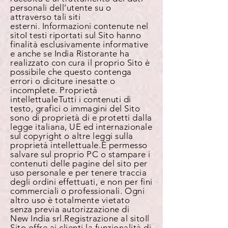
personali dell’utente su o
attraverso tali siti
esterni.
Informazioni contenute nel
sito
I testi riportati sul Sito hanno
finalità esclusivamente informative
e anche se India Ristorante ha
realizzato con cura il proprio Sito è
possibile che questo contenga
errori o diciture inesatte o
incomplete.
Proprietà
intellettuale
Tutti i contenuti di
testo, grafici o immagini del Sito
sono di proprietà di e protetti dalla
legge italiana, UE ed internazionale
sul copyright o altre leggi sulla
proprietà intellettuale. È permesso
salvare sul proprio PC o stampare i
contenuti delle pagine del sito per
uso personale e per tenere traccia
degli ordini effettuati, e non per fini
commerciali o professionali. Ogni
altro uso è totalmente vietato
senza previa autorizzazione di
New India srl.
Registrazione al sito
Il
Sito offre ai clienti la funzionalità di