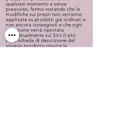
qualsiasi momento e senza
preavviso, fermo restando che le
modifiche sui prezzi non verranno
applicate su prodotti già ordinati e
non ancora consegnati e che ogni
variazione verrà riportata
contestualmente sul Sito. Il sito
nella scheda di descrizione del
singolo prodotto riporta la
disponibilità a magazzino del
prodotto in tempo reale. Nei rari
casi di un acquisto simultaneo dello
stesso prodotto da parte di utenti
diversi, potrebbe accadere che il
sistema permetta l’ordine o
l’aggiunta nel carrello di un
prodotto non più disponibile a
magazzino. Nel qual
casoRistorante India informerà
l’utente dell’accaduto e proporrà la
soluzione migliore del caso
procedendo ad un eventuale
rimborso.
Metodi di Pagamento
Per
completare un ordine l’utente
dovrà selezionare un metodo di