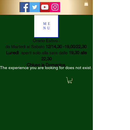
ME
NU
Orario Estivo :
da Martedì al Sabato
12/14,30 -19,00/22,30
Lunedì
aperti solo alla sera dalle
19,30 alle
22,30
Chiuso la Domenica
The experience you are looking for does not exist.