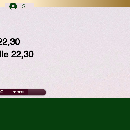
Se connecter
/22,30
lle 22,30
OP
more