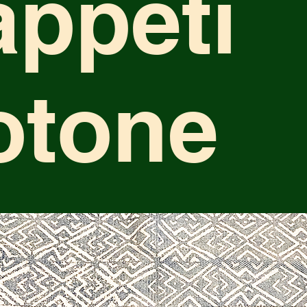
appeti
otone