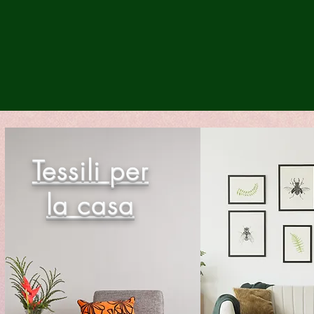
Tessili per
la casa