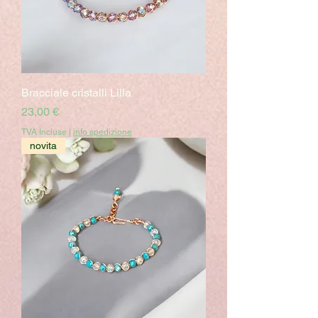
Bracciale cristalli Lilla
Prix
23,00 €
TVA Incluse
|
info spedizione
novita