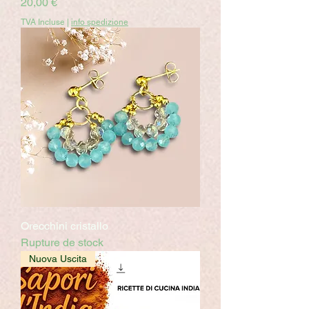
Prix
20,00 €
TVA Incluse
|
info spedizione
Orecchini cristallo
Rupture de stock
Nuova Uscita