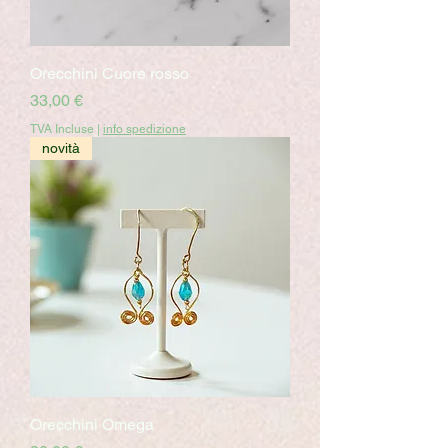
Orecchini Cuore rosso
Prix
33,00 €
TVA Incluse
|
info spedizione
novità
Orecchini Omega