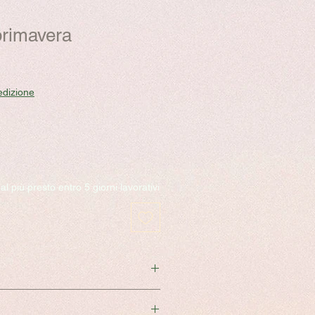
primavera
edizione
l più presto entro 5 giorni lavorativi
a sui resi
cliccare qui