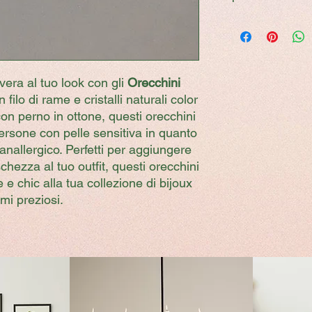
Una volta portato a t
spedito entro 3 giorn
servizio postale.
In caso di preordine
entro 7 giorni lavorat
era al tuo look con gli
Orecchini
filo di rame e cristalli naturali color
on perno in ottone, questi orecchini
ersone con pelle sensitiva in quanto
anallergico. Perfetti per aggiungere
chezza al tuo outfit, questi orecchini
 e chic alla tua collezione di bijoux
mi preziosi.