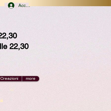
Accedi
/22,30
lle 22,30
 Creazioni
more