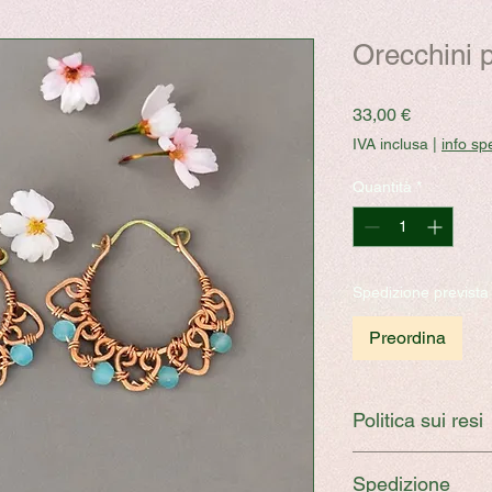
Orecchini 
Prezzo
33,00 €
IVA inclusa
|
info sp
Quantità
*
Spedizione prevista a
Preordina
Politica sui resi
Per la nostra politic
Spedizione