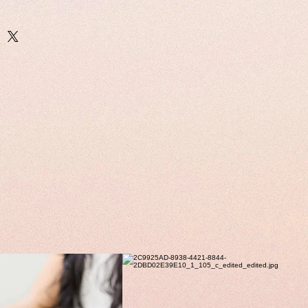
ermine l'acquisto il Bijoux verra
i lavorativi tramite corriere o
 verrà spedito il prima possibile
ivi