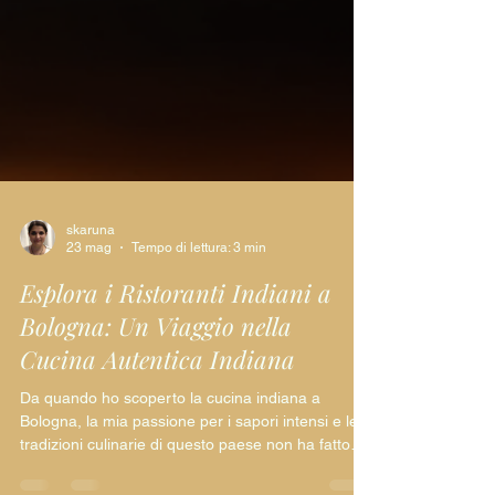
skaruna
23 mag
Tempo di lettura: 3 min
Esplora i Ristoranti Indiani a
Bologna: Un Viaggio nella
Cucina Autentica Indiana
Da quando ho scoperto la cucina indiana a