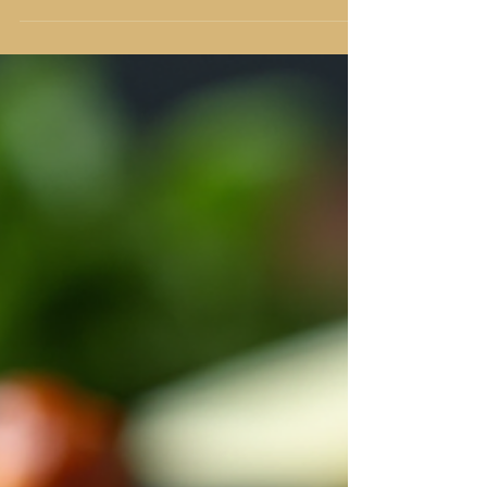
Bologna, la mia passione per i sapori intensi e le
tradizioni culinarie di questo paese non ha fatto
che crescere. Bologna, con la sua ricca scena
gastronomica, offre diverse opportunità per
immergersi in un’esperienza culinaria autentica e
coinvolgente. In questo articolo, vi guiderò alla
scoperta di un luogo speciale che dal 1996
rappresenta un punto di riferimento per chi cerca
un’autentica cucina indiana: Ristorante India. La
Cuci