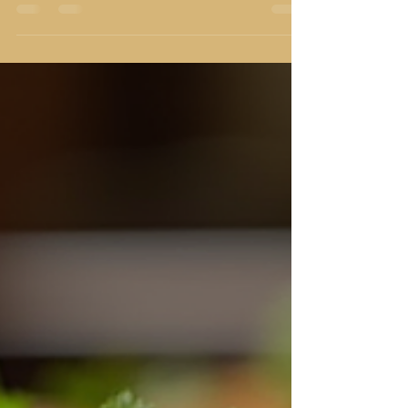
cresciuta esponenzialmente. Questo luogo non è
solo un ristorante, ma un vero e proprio viaggio
culturale e gastronomico che ti porta nel cuore
dell’India attraverso sapori autentici e tradizioni
millenarie. Dal 1996, Ristorante India offre
un’esperienza unica, fatta di piatti preparati con
cura, corsi di cucina e prodotti artigianali che
raccontano storie di terre lontane. Scopri l’a