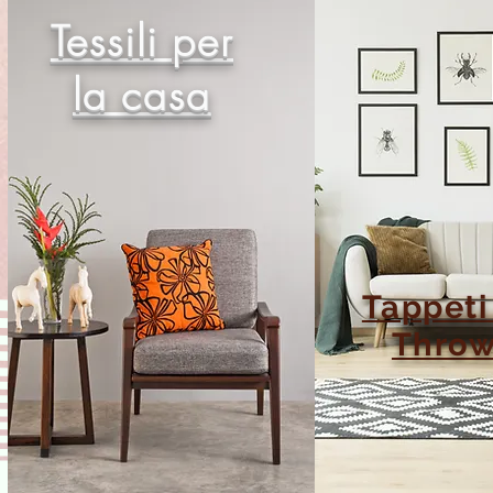
Tessili per
la casa
Tappeti
Thro