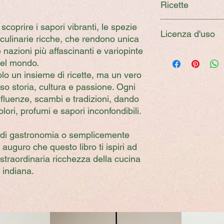
Ricette
PDF: perfetto per
smartphone, con 
In questo libro trove
scoprire i sapori vibranti, le spezie
EPUB: ideale per 
Licenza d'uso
Pakora frittelle di v
che si adatta au
 culinarie ricche, che rendono unica
vegetariani fagottini
Nota:
 nazioni più affascinanti e variopinte
Questo libro digital
patate / Bathura ,Pan
Dopo l’acquisto, estra
el mondo.
personale dell’acqui
Tadka Daal, Lenticch
formato che preferisc
lo un insieme di ricette, ma un vero
distribuzione non a
Chawal riso Basmati
rso storia, cultura e passione. Ogni
pollo e spezie
influenze, scambi e tradizioni, dando
olori, profumi e sapori inconfondibili.
 di gastronomia o semplicemente
 auguro che questo libro ti ispiri ad
straordinaria ricchezza della cucina
indiana.