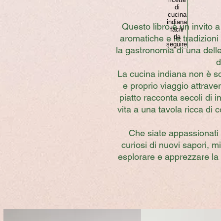
Questo libro è un invito a 
aromatiche e le tradizioni
la gastronomia di una delle
d
La cucina indiana non è so
e proprio viaggio attrave
piatto racconta secoli di 
vita a una tavola ricca di c
Che siate appassionati
curiosi di nuovi sapori, mi
esplorare e apprezzare la 