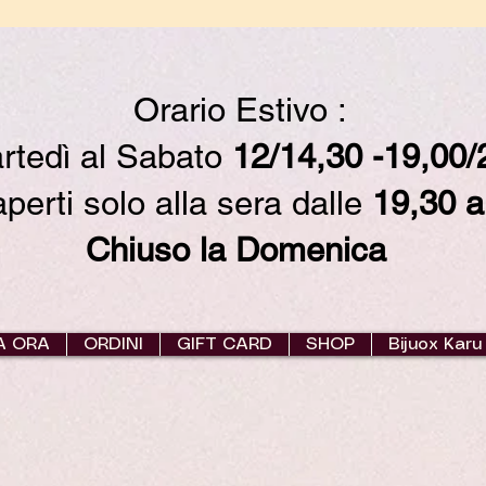
Orario Estivo :
rtedì al Sabato
12/14,30 -19,00
erti solo alla sera dalle
19,30 a
Chiuso la Domenica
A ORA
ORDINI
GIFT CARD
SHOP
Bijuox Karu