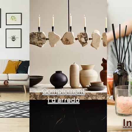
 e
Complement
w
i d'arredo
I