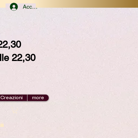
Accedi
/22,30
lle 22,30
 Creazioni
more