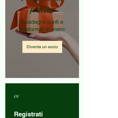
fedeltà
Guadagna punti e
trasformali in premi
Diventa un socio
01
Registrati