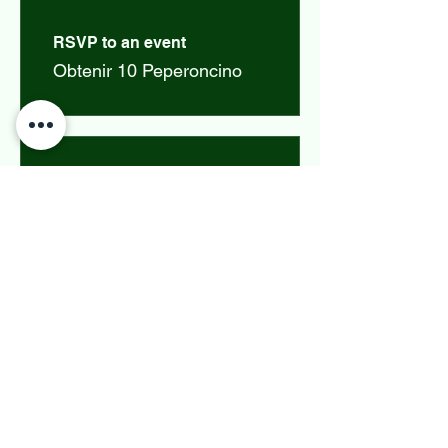
RSVP to an event
Obtenir 10 Peperoncino
03
Utiliser des
récompenses
Tessili per la casa