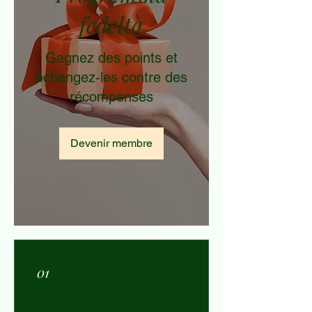
fedeltà
Gagnez des points et
échangez-les contre des
récompenses
Devenir membre
01