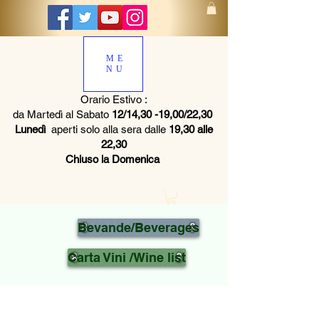
ME
NU
Orario Estivo :
da Martedì al Sabato
12/14,30 -19,00/22,30
Lunedì
aperti solo alla sera dalle
19,30 alle
22,30
Chiuso la Domenica
Bevande/Beverages
Carta Vini /Wine list