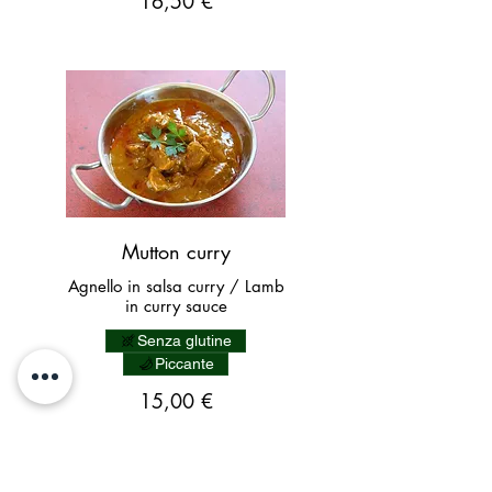
16,50 €
Mutton curry
Agnello in salsa curry / Lamb
in curry sauce
Senza glutine
Piccante
15,00 €