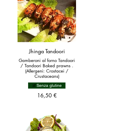
Jhinga Tandoori
Gamberoni al forno Tandoori
/ Tandoori Baked prawns .
(Allergeni: Crostacei /
Crustaceans)
Senza glutine
16,50 €