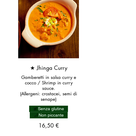
★ Jhinga Curry
Gamberetti in salsa curry e
cocco / Shrimp in curry
sauce.
(Allergeni: crostacei, semi di
senape)
Senza glutine
Non piccante
16,50 €