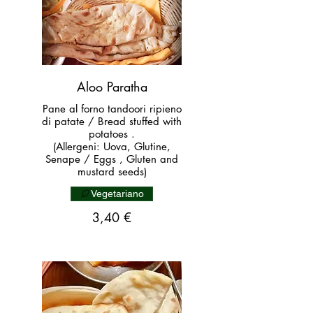
Aloo Paratha
Pane al forno tandoori ripieno
di patate / Bread stuffed with
potatoes .
(Allergeni: Uova, Glutine,
Senape / Eggs , Gluten and
mustard seeds)
Vegetariano
3,40 €