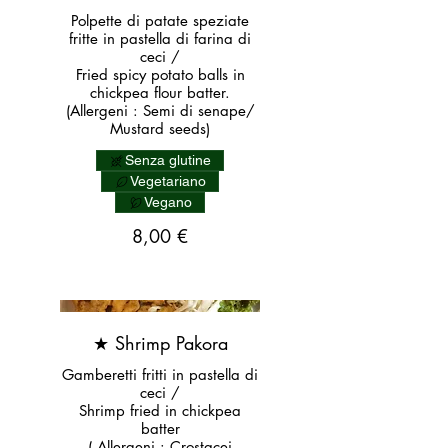
Polpette di patate speziate
fritte in pastella di farina di
ceci /
Fried spicy potato balls in
chickpea flour batter.
(Allergeni : Semi di senape/
Mustard seeds)
Senza glutine
Vegetariano
Vegano
8,00 €
★ Shrimp Pakora
Gamberetti fritti in pastella di
ceci /
Shrimp fried in chickpea
batter
( Allergeni : Crostacei