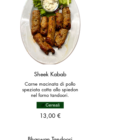
Sheek Kabab
Carne macinata di pollo
speziata cotta allo spiedon
nel forno tandoori.
Cereali
13,00 €
Bharwan Tandoori