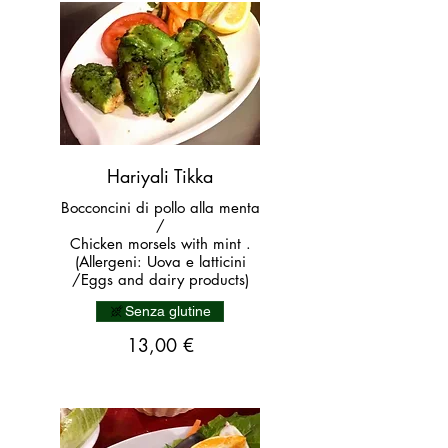
Hariyali Tikka
Bocconcini di pollo alla menta
/
Chicken morsels with mint .
(Allergeni: Uova e latticini
/Eggs and dairy products)
Senza glutine
13,00 €