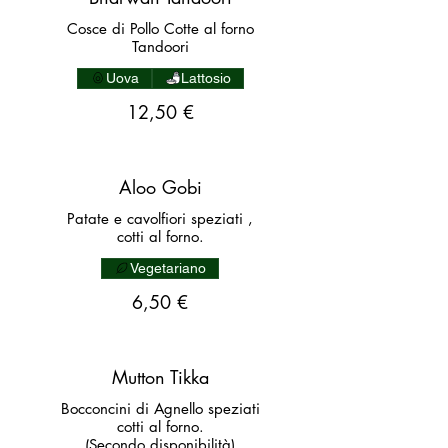
Cosce di Pollo Cotte al forno
Tandoori
Uova
Lattosio
12,50 €
Aloo Gobi
Patate e cavolfiori speziati ,
cotti al forno.
Vegetariano
6,50 €
Mutton Tikka
Bocconcini di Agnello speziati
cotti al forno.
(Secondo disponibilità)