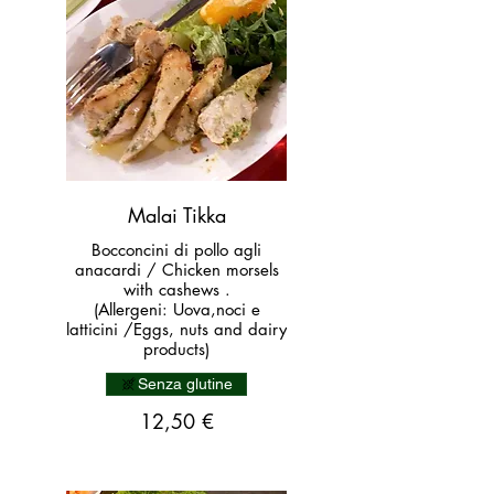
Malai Tikka
Bocconcini di pollo agli
anacardi / Chicken morsels
with cashews .
(Allergeni: Uova,noci e
latticini /Eggs, nuts and dairy
products)
Senza glutine
12,50 €