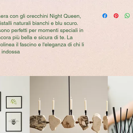
servizio postale.
Per l'informativa sui
In caso di preordine
 sera con gli orecchini Night Queen,
entro 7 giorni lavorat
stalli naturali bianchi e blu scuro.
sono perfetti per momenti speciali in
ncora più bella e sicura di te. La
linea il fascino e l'eleganza di chi li
indossa