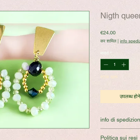
Nigth quee
मूल्य
€24.00
कर शामिल
|
info spedi
मात्रा
*
स्टाक खत्म
उपलब्ध होने
info di spedizio
Una volta portato a t
Politica sui resi
spedito entro 3 giorn