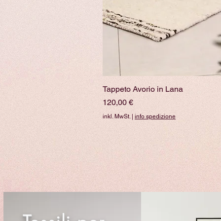
Tappeto Avorio in Lana
Schnellansicht
Preis
120,00 €
inkl. MwSt.
|
info spedizione