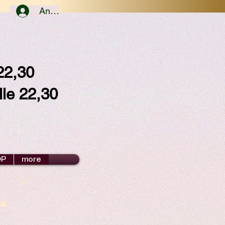
Anmelden
/22,30
lle 22,30
OP
more